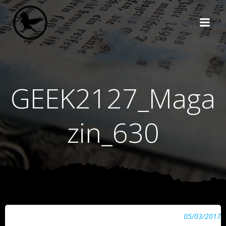
Zum
Inhalt
springen
GEEK2127_Maga
zin_630
05/03/2017