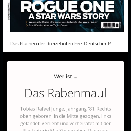
Post
Das Fluchen der dreizehnten Fee: Deutscher Phantastik Preis 2017
navigation
Wer ist ...
Das Rabenmaul
Tobias Rafael Junge, Jahrgang '81. Rechts
oben geboren, in die Mitte gezogen, links
gelandet. Verliebt und verheiratet mit der
Illustratorin Mia Steingräber, Papa von