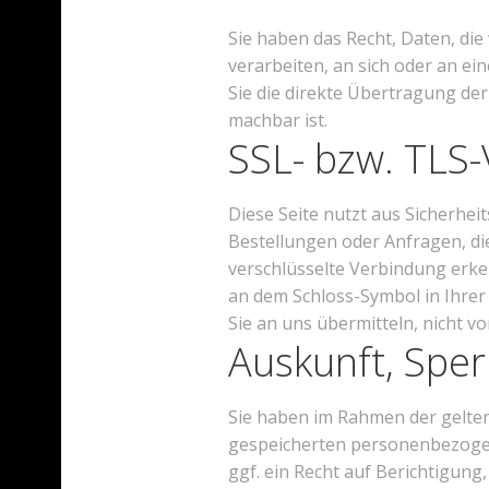
Sie haben das Recht, Daten, die
verarbeiten, an sich oder an e
Sie die direkte Übertragung der
machbar ist.
SSL- bzw. TLS-
Diese Seite nutzt aus Sicherhe
Bestellungen oder Anfragen, die
verschlüsselte Verbindung erken
an dem Schloss-Symbol in Ihrer 
Sie an uns übermitteln, nicht v
Auskunft, Spe
Sie haben im Rahmen der gelten
gespeicherten personenbezoge
ggf. ein Recht auf Berichtigun