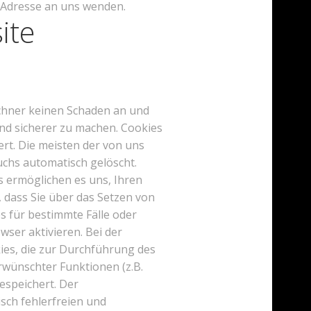
 Adresse an uns wenden.
ite
echner keinen Schaden an und
und sicherer zu machen. Cookies
ert. Die meisten der von uns
chs automatisch gelöscht.
s ermöglichen es uns, Ihren
 dass Sie über das Setzen von
s für bestimmte Fälle oder
ser aktivieren. Bei der
kies, die zur Durchführung des
wünschter Funktionen (z.B.
espeichert. Der
sch fehlerfreien und