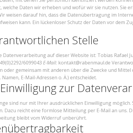
ten, mit denen Sie persönlich identifiziert werden können.
 welche Daten wir erheben und wofür wir sie nutzen. Sie er
ir weisen darauf hin, dass die Datenübertragung im Interne
ufweisen kann. Ein lückenloser Schutz der Daten vor dem Zugr
rantwortlichen Stelle
die Datenverarbeitung auf dieser Website ist: Tobias Rafael 
49(0)2292/6099043
E-Mail:
kontakt@rabenmaul.de Verantwortli
lein oder gemeinsam mit anderen über die Zwecke und Mittel
Namen, E-Mail-Adressen o. Ä.) entscheidet.
 Einwilligung zur Datenvera
e sind nur mit Ihrer ausdrücklichen Einwilligung möglich. S
en. Dazu reicht eine formlose Mitteilung per E-Mail an uns. 
eitung bleibt vom Widerruf unberührt.
enübertragbarkeit