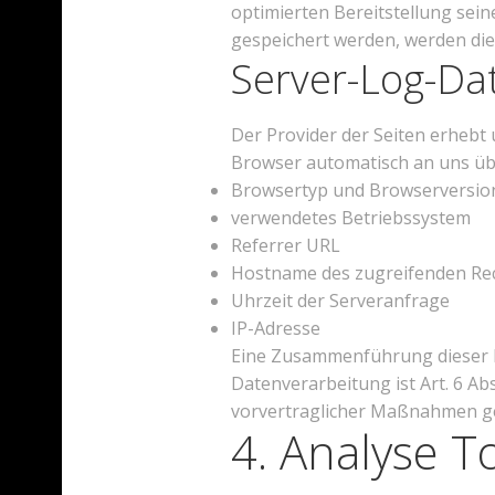
optimierten Bereitstellung sein
gespeichert werden, werden die
Server-Log-Da
Der Provider der Seiten erhebt
Browser automatisch an uns über
Browsertyp und Browserversio
verwendetes Betriebssystem
Referrer URL
Hostname des zugreifenden Re
Uhrzeit der Serveranfrage
IP-Adresse
Eine Zusammenführung dieser D
Datenverarbeitung ist Art. 6 Abs
vorvertraglicher Maßnahmen ge
4. Analyse 