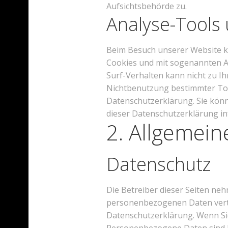
Aufsichtsbehörde zu.
Analyse-Tools 
Beim Besuch unserer Website ka
Cookies und mit sogenannten An
Surf-Verhalten kann nicht zu I
Nichtbenutzung bestimmter Tool
Datenschutzerklärung. Sie könn
dieser Datenschutzerklärung in
2. Allgemein
Datenschutz
Die Betreiber dieser Seiten ne
personenbezogenen Daten vertr
Datenschutzerklärung. Wenn Si