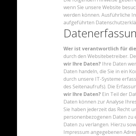
wenn Sie unsere Website besuch
werden können. Ausführliche I
aufgeführten Datenschutzerklä
Datenerfassun
Wer ist verantwortlich für d
durch den Websitebetreiber. 
wir Ihre Daten?
Ihre Daten werd
Daten handeln, die Sie in ein 
durch unsere IT-Systeme erfasst
des Seitenaufrufs). Die Erfassu
wir Ihre Daten?
Ein Teil der Da
Daten können zur Analyse Ihre
Sie haben jederzeit das Recht 
personenbezogenen Daten zu er
Daten zu verlangen. Hierzu sow
Impressum angegebenen Adresse