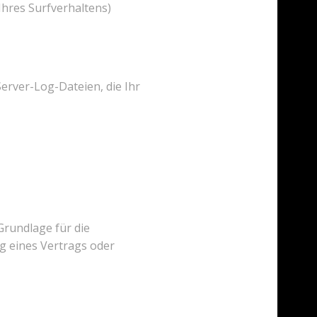
Ihres Surfverhaltens)
erver-Log-Dateien, die Ihr
rundlage für die
ng eines Vertrags oder