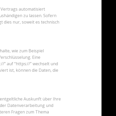
s Vertrags automatisiert
ushändigen zu lassen. Sofern
t dies nur, soweit es technisch
alte, wie zum Beispiel
Verschlüsselung. Eine
/” auf “https://” wechselt und
ert ist, können die Daten, die
ntgeltliche Auskunft über Ihre
der Datenverarbeitung und
eiteren Fragen zum Thema