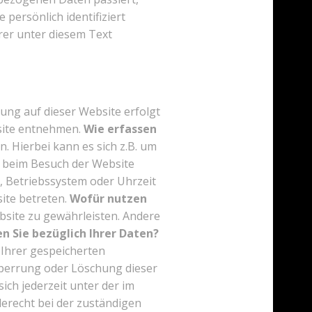
persönlich identifiziert
er unter diesem Text
ung auf dieser Website erfolgt
site entnehmen.
Wie erfassen
. Hierbei kann es sich z.B. um
h beim Besuch der Website
r, Betriebssystem oder Uhrzeit
site betreten.
Wofür nutzen
ebsite zu gewährleisten. Andere
n Sie bezüglich Ihrer Daten?
 Ihrer gespeicherten
Sperrung oder Löschung dieser
ch jederzeit unter der im
recht bei der zuständigen