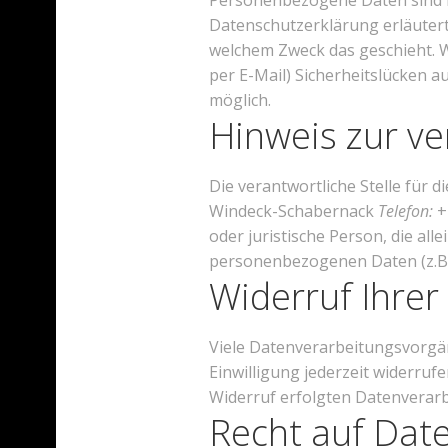
Personenbezogene Daten sind Da
Datenschutzerklärung erläutert,
welchem Zweck das geschieht. W
per E-Mail) Sicherheitslücken a
möglich.
Hinweis zur ve
Die verantwortliche Stelle für 
Windeck-Schabernack
Telefon:
+
oder juristische Person, die al
personenbezogenen Daten (z.B. 
Widerruf Ihrer
Viele Datenverarbeitungsvorgäng
Einwilligung jederzeit widerruf
Widerruf erfolgten Datenverarb
Recht auf Dat