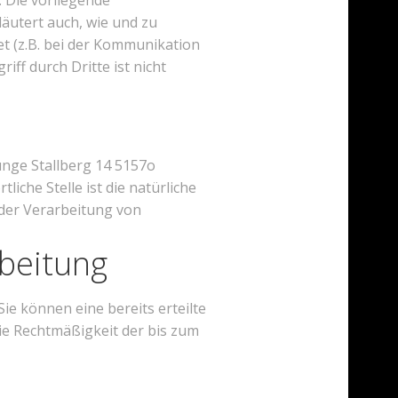
 Die vorliegende
läutert auch, wie und zu
t (z.B. bei der Kommunikation
iff durch Dritte ist nicht
Junge Stallberg 14 5157o
che Stelle ist die natürliche
 der Verarbeitung von
rbeitung
ie können eine bereits erteilte
Die Rechtmäßigkeit der bis zum