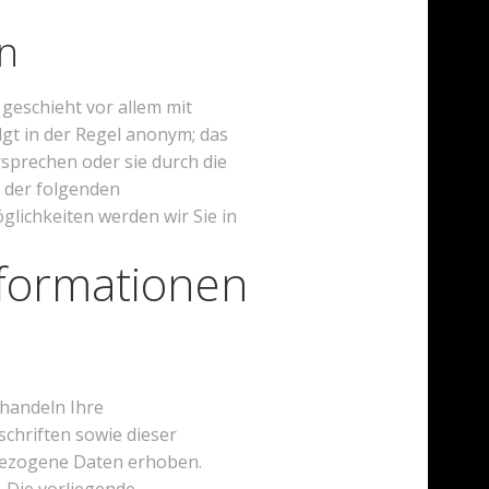
rn
geschieht vor allem mit
gt in der Regel anonym; das
sprechen oder sie durch die
n der folgenden
lichkeiten werden wir Sie in
nformationen
ehandeln Ihre
chriften sowie dieser
bezogene Daten erhoben.