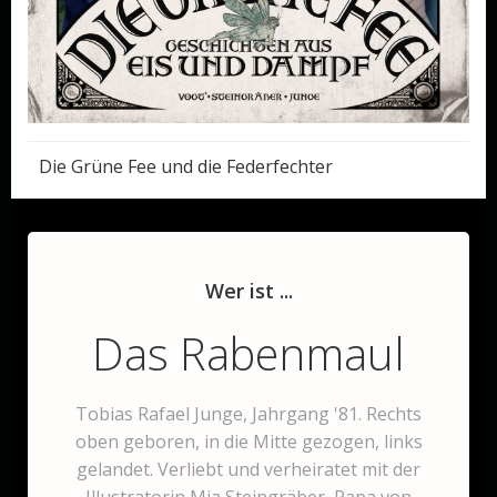
Post
Die Grüne Fee und die Federfechter
navigation
Wer ist ...
Das Rabenmaul
Tobias Rafael Junge, Jahrgang '81. Rechts
oben geboren, in die Mitte gezogen, links
gelandet. Verliebt und verheiratet mit der
Illustratorin Mia Steingräber, Papa von