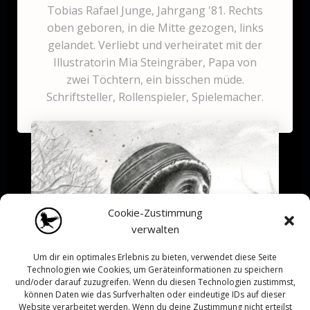
Tobias Rafael Junge, Jahrgang '81. Rechts
oben geboren, in die Mitte gezogen, links
gelandet. Verliebt und verheiratet mit der
Illustratorin Mia Steingräber, Papa von
zwei Töchtern, ein bisschen müde.
Schriftsteller, Rollenspieler, Spielemacher.
Cookie-Zustimmung
verwalten
Um dir ein optimales Erlebnis zu bieten, verwendet diese Seite
Technologien wie Cookies, um Geräteinformationen zu speichern
und/oder darauf zuzugreifen. Wenn du diesen Technologien zustimmst,
können Daten wie das Surfverhalten oder eindeutige IDs auf dieser
Website verarbeitet werden. Wenn du deine Zustimmung nicht erteilst