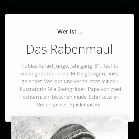
Wer ist ...
Das Rabenmaul
Tobias Rafael Junge, Jahrgang '81. Rechts
oben geboren, in die Mitte gezogen, links
gelandet. Verliebt und verheiratet mit der
Illustratorin Mia Steingräber, Papa von zwei
Töchtern, ein bisschen müde. Schriftsteller,
Rollenspieler, Spielemacher.