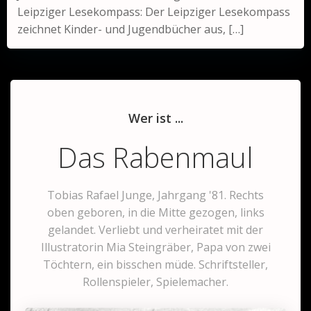
Leipziger Lesekompass: Der Leipziger Lesekompass
zeichnet Kinder- und Jugendbücher aus, […]
Wer ist ...
Das Rabenmaul
Tobias Rafael Junge, Jahrgang '81. Rechts
oben geboren, in die Mitte gezogen, links
gelandet. Verliebt und verheiratet mit der
Illustratorin Mia Steingräber, Papa von zwei
Töchtern, ein bisschen müde. Schriftsteller,
Rollenspieler, Spielemacher.