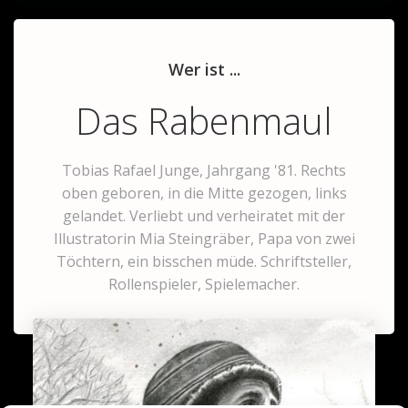
Wer ist ...
Das Rabenmaul
Tobias Rafael Junge, Jahrgang '81. Rechts
oben geboren, in die Mitte gezogen, links
gelandet. Verliebt und verheiratet mit der
Illustratorin Mia Steingräber, Papa von zwei
Töchtern, ein bisschen müde. Schriftsteller,
Rollenspieler, Spielemacher.