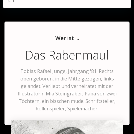
Wer ist ...
Das Rabenmaul
Tobias Rafael Junge, Jahrgang '81. Rechts
oben geboren, in die Mitte gezogen, links
gelandet. Verliebt und verheiratet mit der
Illustratorin Mia Steingräber, Papa von zwei
Töchtern, ein bisschen müde. Schriftsteller,
Rollenspieler, Spielemacher.