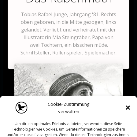
Tobias Rafael Junge, Jahrgang '81. Rechts
oben geboren, in die Mitte gezogen, links
gelandet. Verliebt und verheiratet mit der
Illustratorin Mia Steingräber, Papa von
zwei Töchtern, ein bisschen müde.
Schriftsteller, Rollenspieler, Spielemacher.
Cookie-Zustimmung
verwalten
Um dir ein optimales Erlebnis zu bieten, verwendet diese Seite
Technologien wie Cookies, um Geräteinformationen zu speichern
und/oder darauf zuzugreifen. Wenn du diesen Technologien zustimmst,