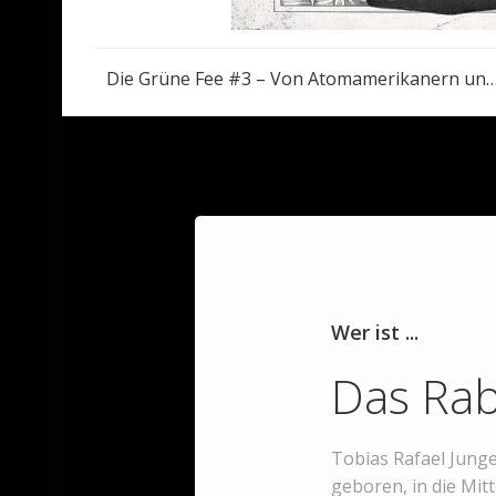
Post
Die Grüne Fee #3 – Von Atomamerikanern und
navigation
Wer ist ...
Das Ra
Tobias Rafael Junge
geboren, in die Mit