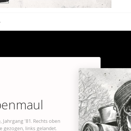
 Zeitnazis
benmaul
, Jahrgang '81. Rechts oben
te gezogen, links gelandet.