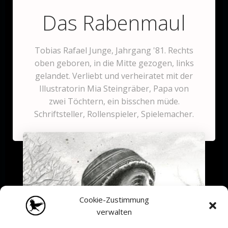
Das Rabenmaul
Tobias Rafael Junge, Jahrgang '81. Rechts
oben geboren, in die Mitte gezogen, links
gelandet. Verliebt und verheiratet mit der
Illustratorin Mia Steingräber, Papa von
zwei Töchtern, ein bisschen müde.
Schriftsteller, Rollenspieler, Spielemacher.
Cookie-Zustimmung
verwalten