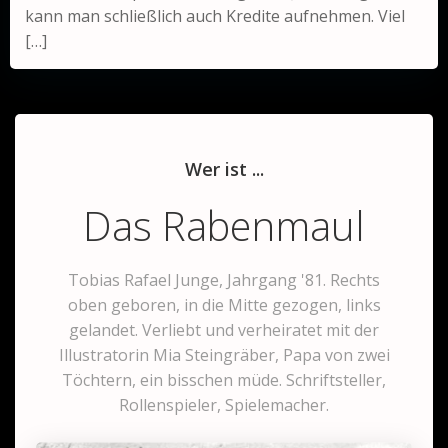
kann man schließlich auch Kredite aufnehmen. Viel
[…]
Wer ist ...
Das Rabenmaul
Tobias Rafael Junge, Jahrgang '81. Rechts
oben geboren, in die Mitte gezogen, links
gelandet. Verliebt und verheiratet mit der
Illustratorin Mia Steingräber, Papa von zwei
Töchtern, ein bisschen müde. Schriftsteller,
Rollenspieler, Spielemacher.