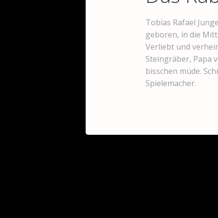
Tobias Rafael Junge
geboren, in die Mit
Verliebt und verheir
Steingräber, Papa v
bisschen müde. Schri
Spielemacher.