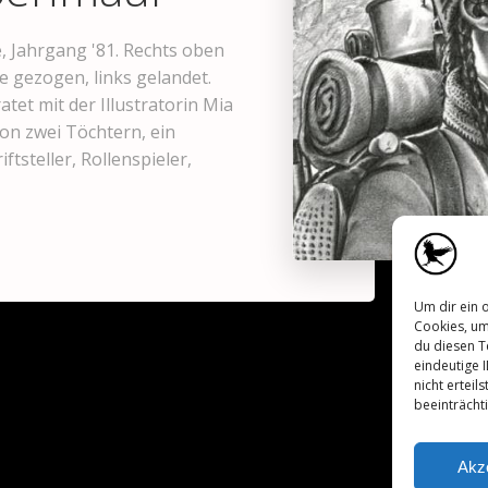
, Jahrgang '81. Rechts oben
te gezogen, links gelandet.
atet mit der Illustratorin Mia
on zwei Töchtern, ein
ftsteller, Rollenspieler,
Um dir ein 
Cookies, um
du diesen T
eindeutige 
nicht ertei
beeinträcht
Akz