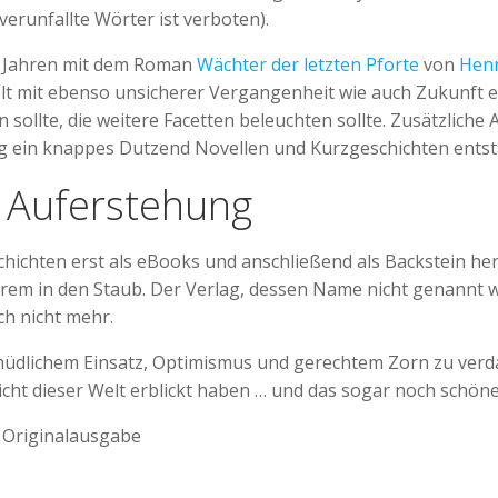
 verunfallte Wörter ist verboten).
5) Jahren mit dem Roman
Wächter der letzten Pforte
von
Henn
elt mit ebenso unsicherer Vergangenheit wie auch Zukunft e
n sollte, die weitere Facetten beleuchten sollte. Zusätzlich
ügig ein knappes Dutzend Novellen und Kurzgeschichten ents
 Auferstehung
schichten erst als eBooks und anschließend als Backstein he
erem in den Staub. Der Verlag, dessen Name nicht genannt w
ich nicht mehr.
müdlichem Einsatz, Optimismus und gerechtem Zorn zu verd
cht dieser Welt erblickt haben … und das sogar noch schöner
| Originalausgabe