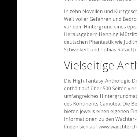
In zehn Novellen und Kurzgesch
Welt voller Gefahren und Bedr
vor dem Hintergrund eines epis
Herausgebern Henning Mützlit
deutschen Phantastik wie Judith
Schweikert und Tobias Rafael J
Vielseitige Ant
Die High-Fantasy-Anthologie D
enthält auf über 500 Seiten vie
umfangreiches Hintergrundmater
des Kontinents Camotea. Die B
bieten jeweils einen eigenen Ei
Informationen zu den Wächter-
finden sich auf www.waechterc