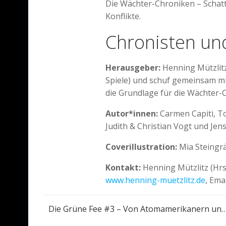
Die Wächter-Chroniken – Schatt
Konflikte.
Chronisten un
Herausgeber:
Henning Mützlitz
Spiele) und schuf gemeinsam mi
die Grundlage für die Wächter-
Autor*innen:
Carmen Capiti, To
Judith & Christian Vogt und Je
Coverillustration:
Mia Steingrä
Kontakt:
Henning Mützlitz (Hrsg
www.henning-muetzlitz.de
, Ema
Post
Die Grüne Fee #3 – Von Atomamerikanern und