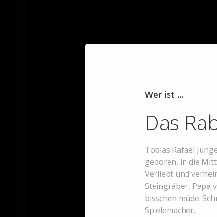
navigation
Wer ist ...
Das Ra
Tobias Rafael Junge
geboren, in die Mit
Verliebt und verheir
Steingräber, Papa v
bisschen müde. Schri
Spielemacher.