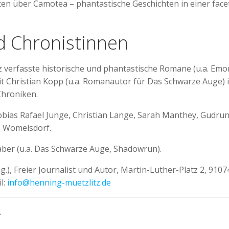
en über Camotea – phantastische Geschichten in einer facet
d Chronistinnen
 verfasste historische und phantastische Romane (u.a. Emon
t Christian Kopp (u.a. Romanautor für Das Schwarze Auge) i
Chroniken.
bias Rafael Junge, Christian Lange, Sarah Manthey, Gudrun
ns Womelsdorf.
ber (u.a. Das Schwarze Auge, Shadowrun).
.), Freier Journalist und Autor, Martin-Luther-Platz 2, 91
il:
info@henning-muetzlitz.de
Post
 Zeitnazis