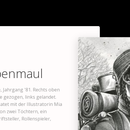
navigation
benmaul
, Jahrgang '81. Rechts oben
te gezogen, links gelandet.
atet mit der Illustratorin Mia
on zwei Töchtern, ein
ftsteller, Rollenspieler,