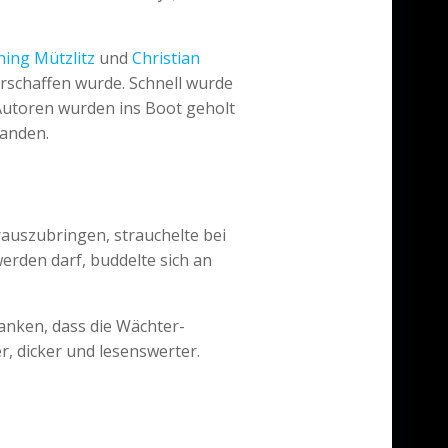
ing Mützlitz
und
Christian
rschaffen wurde. Schnell wurde
e Autoren wurden ins Boot geholt
tanden.
rauszubringen, strauchelte bei
erden darf, buddelte sich an
anken, dass die Wächter-
, dicker und lesenswerter.