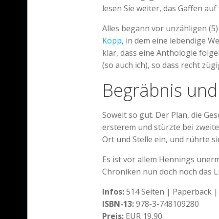
lesen Sie weiter, das Gaffen auf
Alles begann vor unzähligen (
Kopp
, in dem eine lebendige W
klar, dass eine Anthologie folge
(so auch ich), so dass recht z
Begräbnis und
Soweit so gut. Der Plan, die Ge
ersterem und stürzte bei zweit
Ort und Stelle ein, und rührte s
Es ist vor allem Hennings uner
Chroniken nun doch noch das Li
Infos:
514 Seiten | Paperback 
ISBN-13:
978-3-748109280
Preis:
EUR 19,90