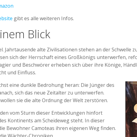
mazon
bsite
gibt es alle weiteren Infos.
einem Blick
. Jahrtausende alte Zivilisationen stehen an der Schwelle z
sen sich der Herrschaft eines Großkönigs unterwerfen, re
gier und Beschwörer erheben sich über ihre Könige, Händl
ht und Einfluss.
ächst eine dunkle Bedrohung heran: Die Jünger des
nach, sich das neue Zeitalter zu unterwerfen.
ollen sie die alte Ordnung der Welt zerstören.
rden vom Sturm dieser Entwicklungen hinfort
des Kontinents am Scheideweg steht. In dieser
ie Bewohner Camoteas ihren eigenen Weg finden.
 die Wächter-Chroniken.