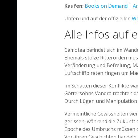
Kaufen:
Books on Demand
|
A
Unten und auf der offiziellen
We
Alle Infos auf 
Camotea befindet sich im Wandel
Ehemals stolze Ritterorden müs
Veränderung und Befreiung, Ma
Luftschiffpiraten ringen um Mac
Im Schatten dieser Konflikte w
Göttersohns Vandra trachten da
Durch Lügen und Manipulation w
Vermeintliche Gewissheiten we
gerissen, während die Zukunft 
Epoche des Umbruchs müssen d
Von ihren Geschichten handeln