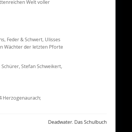
tenreichen Welt voller
s, Feder & Schwert, Ulisses
n Wächter der letzten Pforte
 Schürer, Stefan Schweikert,
074 Herzogenaurach;
Deadwater. Das Schulbuch