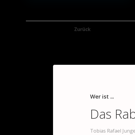
Posts
Zurück
navigation
Wer ist ...
Das Ra
Tobias Rafael Junge