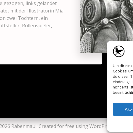
te gezogen, links gelandet.
atet mit der Illustratorin Mia
on zwei Töchtern, ein
ftsteller, Rollenspieler,
Um dir ein 
Cookies, um
du diesen T
eindeutige 
nicht ertei
beeinträcht
Akz
2026 Rabenmaul. Created for free using WordPress and
Coli